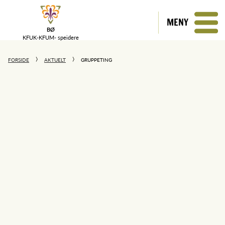
MENY
BØ
KFUK-KFUM-
speidere
FORSIDE
AKTUELT
GRUPPETING